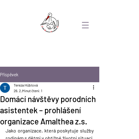
Příspěvek
Tereza Hűblová
26. 2.
Minut čtení: 1
Domácí návštěvy porodních
asistentek – prohlášení
organizace Amalthea z.s.
Jako organizace, která poskytuje služby 
rodinám s dětmi v obtížné životní situaci, 