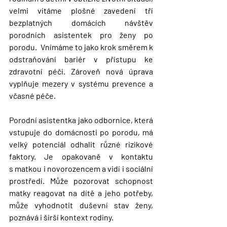
velmi 
vítáme plošné zavedení
 tří 
bezplatných domácích návštěv 
porodních asistentek pro ženy po 
porodu.  Vnímáme to jako krok směrem k 
odstraňování bariér v přístupu ke 
zdravotní péči. Zároveň nová úprava 
vyplňuje mezery v systému prevence a 
včasné péče.
Porodní asistentka jako odbornice, která 
vstupuje do domácnosti po porodu, má 
velký potenciál odhalit různé 
rizikové 
faktory
. Je opakovaně v kontaktu 
s matkou i novorozencem a vidí i sociální 
prostředí. Může pozorovat schopnost 
matky reagovat na dítě a jeho potřeby, 
může vyhodnotit duševní stav ženy, 
poznává i širší kontext rodiny.