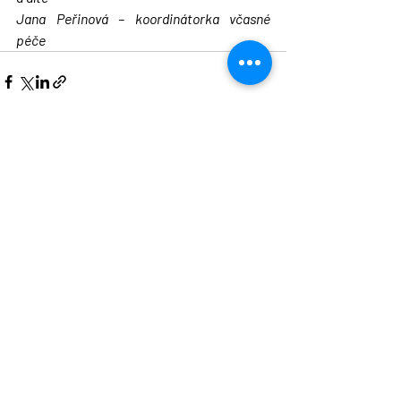
Jana Peřinová – koordinátorka včasné 
péče
Nejnovější příspěvky
Zobrazit vše