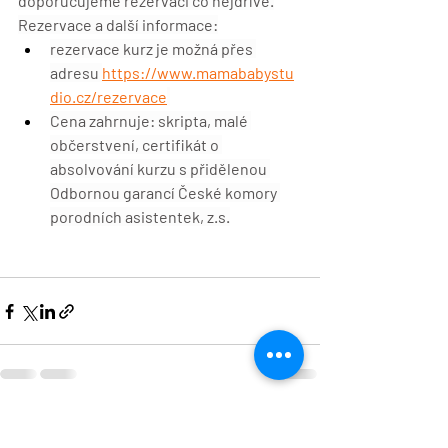
doporučujeme rezervaci co nejdříve.
Rezervace a další informace:
rezervace kurz je možná přes 
adresu 
https://www.mamababystu
dio.cz/rezervace
Cena zahrnuje: 
skripta, malé 
občerstvení, certifikát o 
absolvování kurzu s přidělenou 
Odbornou garancí České komory 
porodních asistentek, z.s.
Nejnovější příspěvky
Zobrazit vše