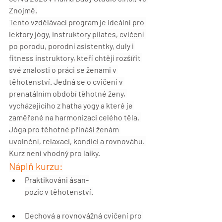
Znojmě.
Tento vzdělávací program je ideální pro 
lektory jógy, instruktory pilates, cvičení 
po porodu, porodní asistentky, duly i 
fitness instruktory, kteří chtějí rozšířit 
své znalosti o práci se ženami v 
těhotenství. Jedná se o cvičení v 
prenatálním období těhotné ženy, 
vycházejícího z hatha yogy a které je 
zaměřené na harmonizaci celého těla. 
Jóga pro těhotné přináší ženám 
uvolnění, relaxaci, kondici a rovnováhu. 
Kurz není vhodný pro laiky.
Náplň kurzu:
Praktikováni ásan-
pozic v těhotenství.
Dechová a rovnovážná cvičení
 pro 