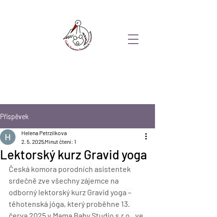
Příspěvek
Helena Petrzilkova
2. 5. 2025
Minut čtení: 1
Lektorský kurz Gravid yoga
Česká komora porodních asistentek 
srdečně zve všechny zájemce na 
odborný lektorský kurz
Gravid yoga – 
těhotenská jóga
, který proběhne 13
. 
červa 2025
 v Mama Baby Studio s.r.o., ve 