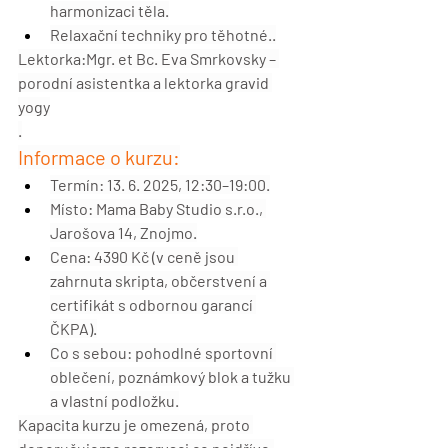
harmonizaci těla.
Relaxační techniky pro těhotné..
Lektorka:
Mgr. et Bc. Eva Smrkovsky – 
porodní asistentka a lektorka gravid 
yogy
.
Informace o kurzu:
Termín:
 13. 6. 2025, 12:30–19:00.
Místo:
 Mama Baby Studio s.r.o., 
Jarošova 14, Znojmo.
Cena:
 4390 Kč (v ceně jsou 
zahrnuta skripta, občerstvení a 
certifikát s odbornou garancí 
ČKPA).
Co s sebou:
 pohodlné sportovní 
oblečení, poznámkový blok a tužku 
a vlastní podložku.
Kapacita kurzu je omezená
, proto 