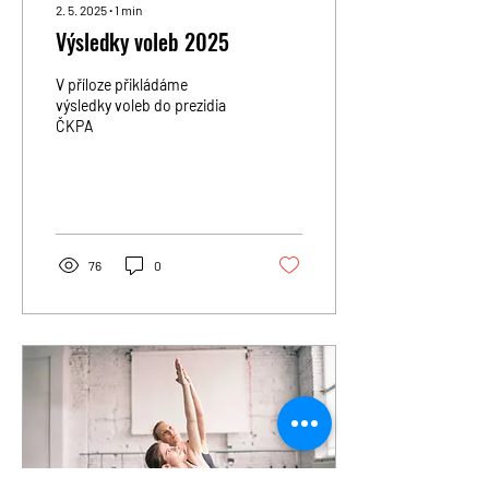
2. 5. 2025
∙
1
min
Výsledky voleb 2025
V příloze přikládáme
výsledky voleb do prezidia
ČKPA
76
0