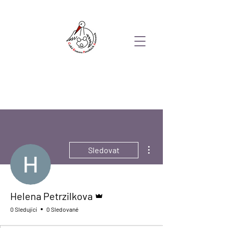
Další akce
Sledovat
Správce
Helena Petrzilkova
0 Sledující
0 Sledované