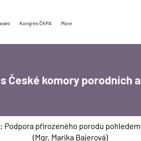
ávání
Kongres ČKPA
More
es České komory porodních a
: Podpora přirozeného porodu pohledem
(Mgr. Marika Bajerová)