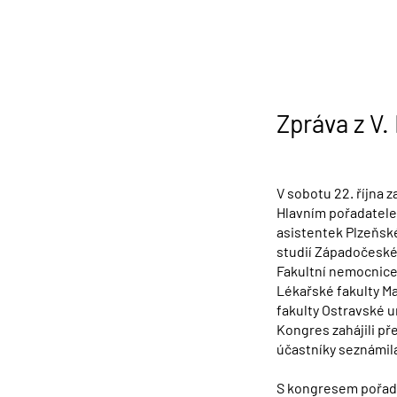
Zpráva z V
V sobotu 22. října z
Hlavním pořadatele
asistentek Plzeňské
studií Západočeské 
Fakultní nemocnice 
Lékařské fakulty Ma
fakulty Ostravské un
Kongres zahájili př
účastníky seznámil
S kongresem pořada