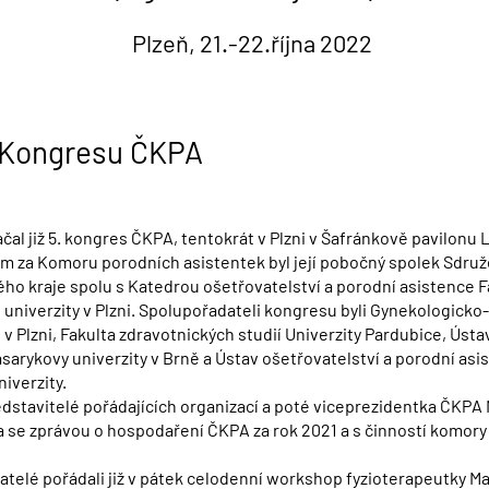
Plzeň, 21.-22.října 2022
. Kongresu ČKPA
ačal již 5. kongres ČKPA, tentokrát v Plzni v Šafránkově pavilonu 
m za Komoru porodních asistentek byl její pobočný spolek Sdru
ho kraje spolu s Katedrou ošetřovatelství a porodní asistence F
univerzity v Plzni. Spolupořadateli kongresu byli Gynekologicko
v Plzni, Fakulta zdravotnických studií Univerzity Pardubice, Úst
sarykovy univerzity v Brně a Ústav ošetřovatelství a porodní as
iverzity.
edstavitelé pořádajících organizací a poté viceprezidentka ČKP
a se zprávou o hospodaření ČKPA za rok 2021 a s činností komory
telé pořádali již v pátek celodenní workshop fyzioterapeutky Ma