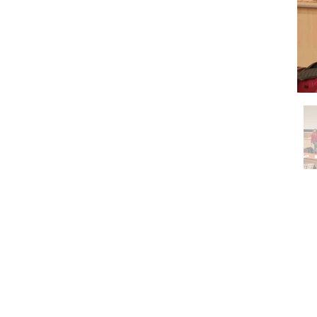
O nás
Přihláška ke členství