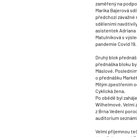
zaměřený na podpor
Marika Bajerová sd
předchozí závažné 
sděleními navštívi
asistentek Adriana
Matulníková s výsl
pandemie Covid 19.
Druhý blok přednáš
přednáška bloku by
Máslové. Posledním 
o přednášku Markét
Milým zpestřením o
Cyklická žena.
Po obědě byl zaháj
Wilhelmové. Velmi 
z Brna Vedení poro
auditorium seznámi
Velmi příjemnou te