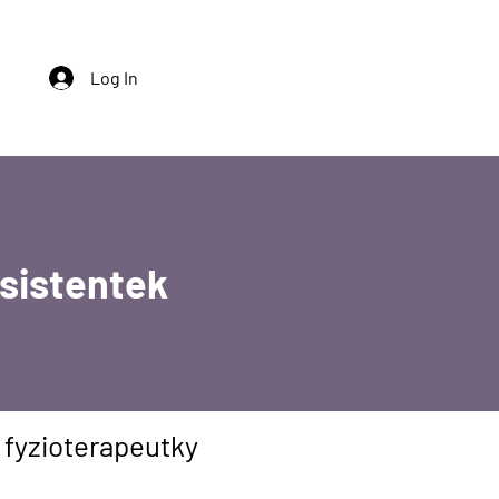
Log In
sistentek
 fyzioterapeutky