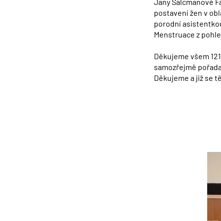
Jany Salcmanové Fak
postavení žen v ob
porodní asistentko
Menstruace z pohle
Děkujeme všem 121 
samozřejmě pořadate
Děkujeme a již se tě