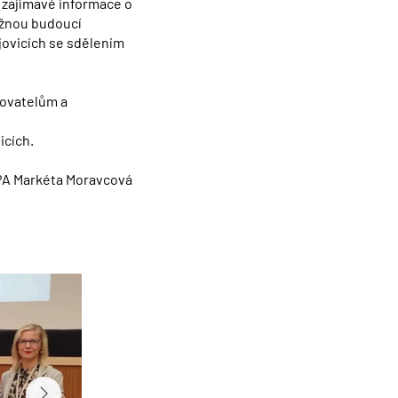
 zajímavé informace o
ážnou budoucí
jovicích se sdělením
vovatelům a
icích.
PA Markéta Moravcová