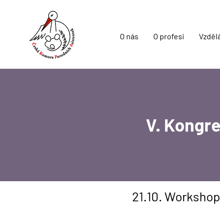
O nás
O profesi
Vzděl
V. Kongr
21.10. Workshop