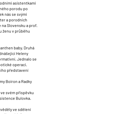
odními asistentkami
eného porodu po
ek nás se svými
ter a porodních
 na Slovensku a prof.
u ženu v průběhu
panthen baby. Druhá
dnášející Heleny
ormativní. Jednalo se
otické operaci.
ího představení
rmy Boiron a Radky
 ve svém příspěvku
sistence Bulovka.
věděly ve sdělení