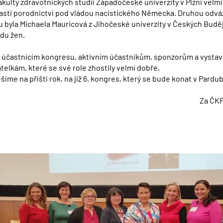
ulty zdravotnických studií Západočeské univerzity v Plzni velmi
lasti porodnictví pod vládou nacistického Německa. Druhou odv
u byla Michaela Mauricová z Jihočeské univerzity v Českých Budě
du žen.
účastnicím kongresu, aktivním účastníkům, sponzorům a vysta
lkám, které se své role zhostily velmi dobře.
šíme na příští rok, na již 6. kongres, který se bude konat v Pardub
Za ČK