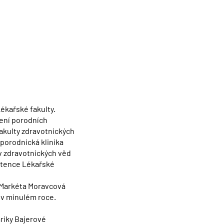
Lékařské fakulty.
žení porodních
akulty zdravotnických
-porodnická klinika
av zdravotnických věd
istence Lékařské
A Markéta Moravcová
 v minulém roce.
riky Bajerové