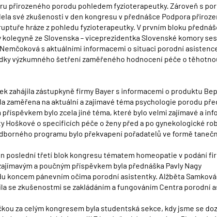
u přirozeného porodu pohledem fyzioterapeutky. Zároveň s por
ílela své zkušenosti v den kongresu v přednášce Podpora přiroz
ruptuře hráze z pohledu fyzioterapeutky. V prvním bloku přednáš
ly kolegyně ze Slovenska – viceprezidentka Slovenské komory ses
 Nemčoková s aktuálními informacemi o situaci porodní asistence
edky výzkumného šetření zaměřeného hodnocení péče o těhotno
ek zahájila zástupkyně firmy Bayer s informacemi o produktu Be
la zaměřena na aktuální a zajímavé téma psychologie porodu pře
příspěvkem bylo zcela jiné téma, které bylo velmi zajímavé a inf
y Hoškové o specificích péče o ženy před a po gynekologické rob
dborného programu bylo překvapení pořadatelů ve formě tanečn
en poslední třetí blok kongresu tématem homeopatie v podání fi
zajímavým a poučným příspěvkem byla přednáška Pavly Nagy
du koncem pánevním očima porodní asistentky. Alžběta Samková
la se zkušenostmi se zakládáním a fungováním Centra porodní a
čkou za celým kongresem byla studentská sekce, kdy jsme se doz