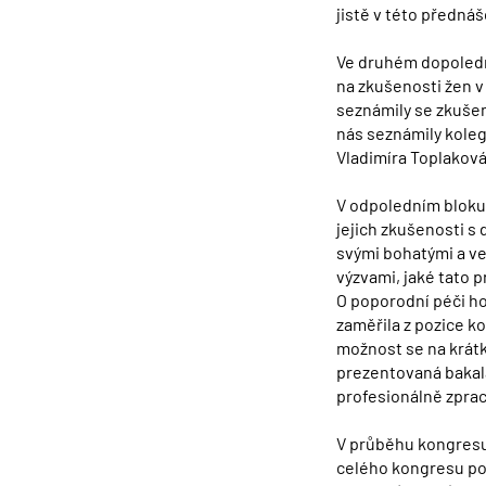
jistě v této předná
Ve druhém dopoledn
na zkušenosti žen v
seznámily se zkušen
nás seznámily kole
Vladimíra Toplaková
V odpoledním bloku 
jejich zkušenosti s
svými bohatými a ve
výzvami, jaké tato p
O poporodní péči ho
zaměřila z pozice k
možnost se na krátk
prezentovaná bakalá
profesionálně zpra
V průběhu kongresu 
celého kongresu pos