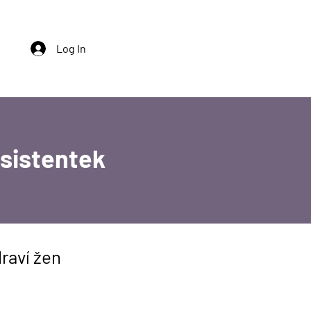
Log In
asistentek
raví žen