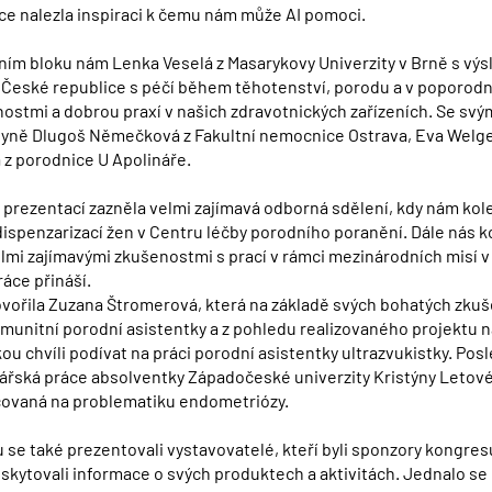
šce nalezla inspiraci k čemu nám může AI pomoci.
ím bloku nám Lenka Veselá z Masarykovy Univerzity v Brně s vý
 České republice s péčí během těhotenství, porodu a v poporodn
ostmi a dobrou praxí v našich zdravotnických zařízeních. Se svý
gyně Dlugoš Němečková z Fakultní nemocnice Ostrava, Eva Welg
 z porodnice U Apolináře.
prezentací zazněla velmi zajímavá odborná sdělení, kdy nám kol
 dispenzarizací žen v Centru léčby porodního poranění. Dále nás
lmi zajímavými zkušenostmi s prací v rámci mezinárodních misí v r
ráce přináší.
vořila Zuzana Štromerová, která na základě svých bohatých zkuš
omunitní porodní asistentky a z pohledu realizovaného projektu n
ou chvíli podívat na práci porodní asistentky ultrazvukistky. Po
řská práce absolventky Západočeské univerzity Kristýny Letové, 
covaná na problematiku endometriózy.
se také prezentovali vystavovatelé, kteří byli sponzory kongresu
kytovali informace o svých produktech a aktivitách. Jednalo se o