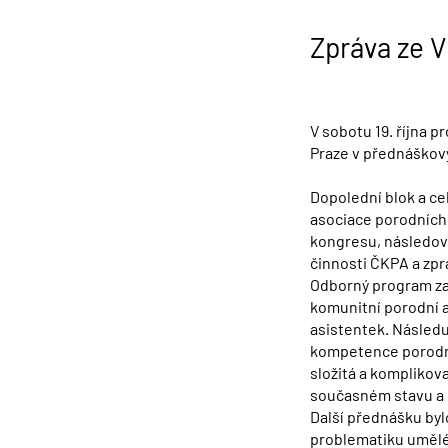
Zpráva ze 
V sobotu 19. října 
Praze v přednáškov
Dopolední blok a ce
asociace porodních 
kongresu, následova
činnosti ČKPA a zpr
Odborný program za
komunitní porodní a
asistentek. Následu
kompetence porodní
složitá a komplikova
současném stavu a 
Další přednášku bylo
problematiku umělé 