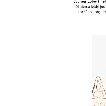
Econea (Lobey), He
Děkujeme ještě jedn
odborného programu