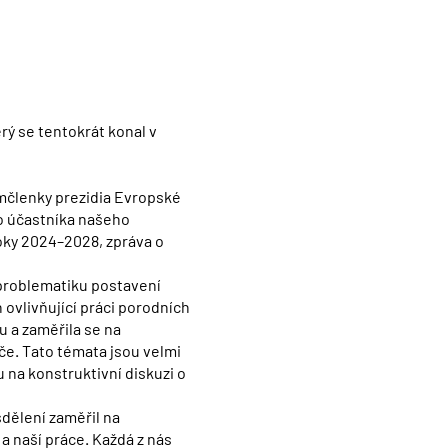
rý se tentokrát konal v
emčlenky prezidia Evropské
o účastníka našeho
roky 2024–2028, zpráva o
problematiku postavení
ovlivňující práci porodních
u a zaměřila se na
e. Tato témata jsou velmi
u na konstruktivní diskuzi o
sdělení zaměřil na
a naší práce. Každá z nás