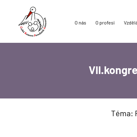
O nás
O profesi
Vzděl
VII.kongr
Téma: P