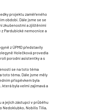
sledky projektu zaměřeného
ím období. Dále jsme se se
mi zkušenostmi a zjištěními
e z Pardubické nemocnice a
egyně z ÚPMD představily
 kolegyně Holečková provedla
oli porodní asistentky a s
eností se na toto téma
a toto téma. Dále jsme měly
sledním příspěvkem byla
která byla velmi zajímavá a
 a jejich zástupci v průběhu
 Nedoklubko, Nobilis Tilia,