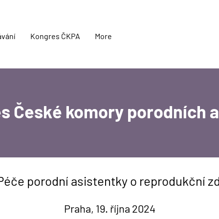
ávání
Kongres ČKPA
More
es České komory porodních 
éče porodní asistentky o reprodukční zd
Praha, 19. října 2024