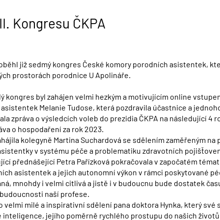
VII. Kongresu ČKPA
proběhl již sedmý kongres České komory porodních asistentek, kte
ých prostorách porodnice U Apolináře.
lý kongres byl zahájen velmi hezkým a motivujícím online vstup
asistentek Melanie Tudose, která pozdravila účastnice a jednoh
la zpráva o výsledcích voleb do prezidia ČKPA na následující 4 
áva o hospodaření za rok 2023.
hájila kolegyně Martina Suchardová se sdělením zaměřeným na 
sistentky v systému péče a problematiku zdravotních pojišťoven 
jící přednášející Petra Pařízková pokračovala v započatém témat
ch asistentek a jejich autonomní výkon v rámci poskytované péč
ná, mnohdy i velmi citlivá a jistě i v budoucnu bude dostatek čas
budoucnosti naší profese.
 velmi milé a inspirativní sdělení pana doktora Hynka, který své 
inteligence, jejího poměrně rychlého prostupu do našich životů 